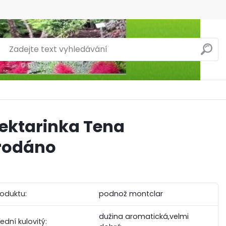
ektarinka Tena
rodáno
roduktu:
podnož montclar
dužina aromatická,velmi
ední kulovitý: