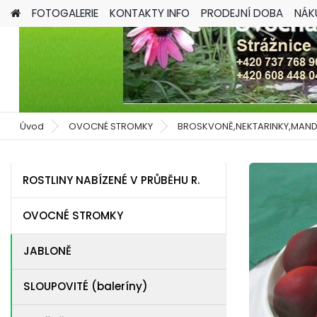
FOTOGALERIE
KONTAKTY INFO
PRODEJNÍ DOBA
NÁK
Úvod
OVOCNÉ STROMKY
BROSKVONĚ,NEKTARINKY,MAND
ROSTLINY NABÍZENÉ V PRŮBĚHU R.
OVOCNÉ STROMKY
JABLONĚ
SLOUPOVITÉ (baleríny)