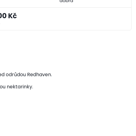
dobrá
00 Kč
)
před odrůdou Redhaven.
ou nektarinky.