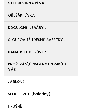
STOLNÍ VINNÁ RÉVA
OŘEŠÁK, LÍSKA
KDOULONĚ, JEŘÁBY, ...
SLOUPOVITÉ TŘEŠNĚ, ŠVESTKY...
KANADSKÉ BORŮVKY
PROŘEZÁNÍ,ÚPRAVA STROMKŮ U
VÁS
JABLONĚ
SLOUPOVITÉ (baleríny)
HRUŠNĚ