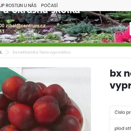
UP ROSTLIN U NÁS
POČASÍ
L.
bx nektarinka Tena vyprodáno
bx n
vyp
Číslo p
plod stř