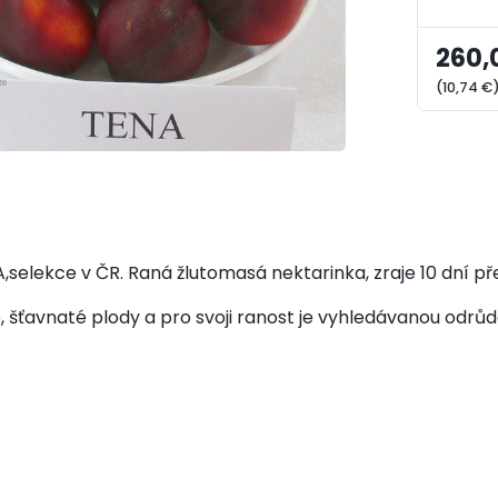
260,
(10,74 €
A,selekce v ČR. Raná žlutomasá nektarinka, zraje 10 dní 
 šťavnaté plody a pro svoji ranost je vyhledávanou odrůd